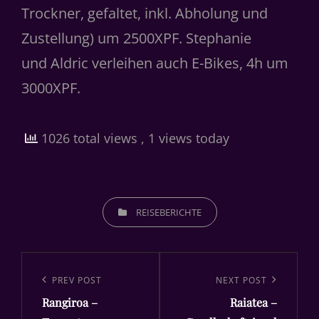
Trockner, gefaltet, inkl. Abholung und
Zustellung) um 2500XPF. Stephanie
und Aldric verleihen auch E-Bikes, 4h um
3000XPF.
1026 total views
, 1 views today
CATEGORIES
REISEBERICHTE
Beitragsnavigation
Previous
PREV POST
Next
NEXT POST
Rangiroa –
Raiatea –
Post
Post