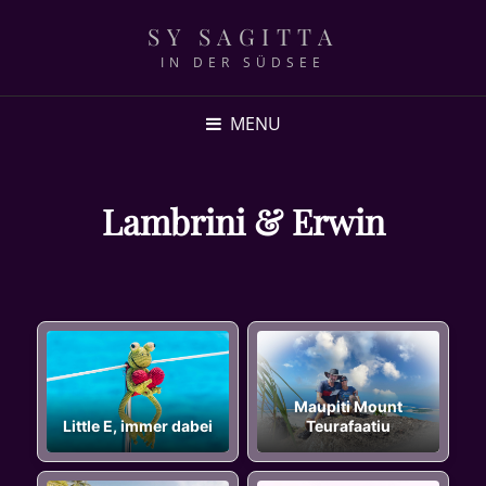
SY SAGITTA
IN DER SÜDSEE
MENU
Lambrini & Erwin
Maupiti Mount
Little E, immer dabei
Teurafaatiu